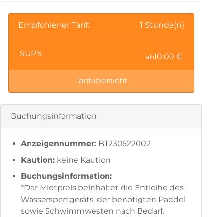
Empfohlener Tarif:
1 Stunde(n)
SUP’s
10.00 €
ab
Tarifübersicht
Buchungsinformation
Anzeigennummer:
BT230522002
Kaution:
keine Kaution
Buchungsinformation:
*Der Mietpreis beinhaltet die Entleihe des
Wassersportgeräts, der benötigten Paddel
sowie Schwimmwesten nach Bedarf.