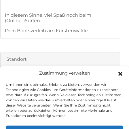
In diesem Sinne, viel Spaß noch beim
(Online-)Surfen.
Dein Bootsverleih am Fürstenwalde
Standort
Zustimmung verwalten
Herzlich Willkommen beim Bootsverleih
Fürstenwalde
Um Ihnen ein optimales Erlebnis zu bieten, verwenden wir
Technologien wie Cookies, um Geräteinformationen zu speichern
bzw. darauf zuzugreifen. Wenn Sie diesen Technologien zustimmen,
Wähle ein Datum
können wir Daten wie das Surfverhalten oder eindeutige IDs auf
dieser Website verarbeiten. Wenn Sie Ihre Zustimmung nicht
erteilen oder zurückziehen, können bestimmte Merkmale und
Verfügbarkeit Datum prüfen
Funktionen beeinträchtigt werden.
Wähle eine Startdatum aus.